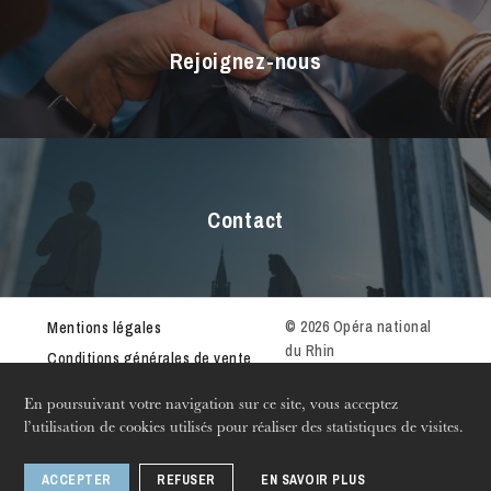
Rejoignez-nous
Contact
L’OnR avec vous
Visites de l’Opéra de
Strasbourg
© 2026 Opéra national
Mentions légales
du Rhin
Conditions générales de vente
Règlement intérieur
En poursuivant votre navigation sur ce site, vous acceptez
Catalogue de productions
l’utilisation de cookies utilisés pour réaliser des statistiques de visites.
Marchés publics
Newsletter
ACCEPTER
REFUSER
EN SAVOIR PLUS