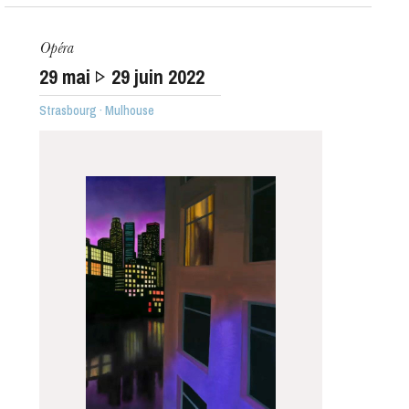
Opéra
29
mai
29
juin 2022
Strasbourg · Mulhouse
L’OnR avec vous
Visites de l’Opéra de