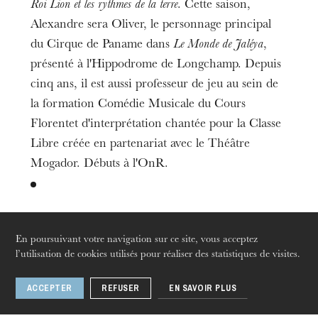
Roi Lion et les rythmes de la terre
. Cette saison,
L’OnR avec vous
Alexandre sera Oliver, le personnage principal
Visites de l’Opéra de
du Cirque de Paname dans
Le Monde de Jaléya
,
Strasbourg
présenté à l'Hippodrome de Longchamp. Depuis
cinq ans, il est aussi professeur de jeu au sein de
la formation Comédie Musicale du Cours
Florentet d'interprétation chantée pour la Classe
Libre créée en partenariat avec le Théâtre
Mogador. Débuts à l'OnR.
À retrouver dans
En poursuivant votre navigation sur ce site, vous acceptez
l’utilisation de cookies utilisés pour réaliser des statistiques de visites.
ACCEPTER
REFUSER
EN SAVOIR PLUS
jeudi 20 août 2026
Opéra