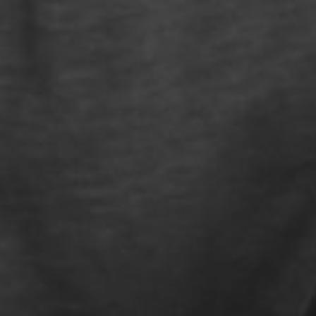
L’OnR avec vous
Visites de l’Opéra de
Strasbourg