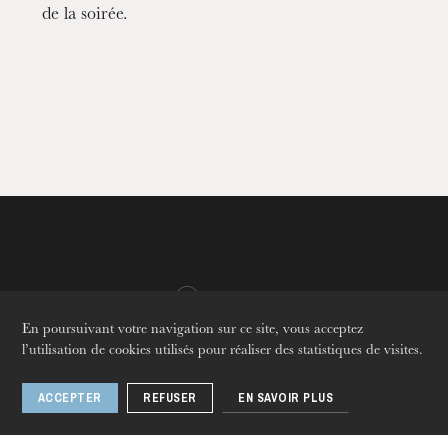
de la soirée.
L’OnR avec vous
Visites de l’Opéra de
Strasbourg
En poursuivant votre navigation sur ce site, vous acceptez
l’utilisation de cookies utilisés pour réaliser des statistiques de visites.
ACCEPTER
REFUSER
EN SAVOIR PLUS
Langues
Fr
En
De