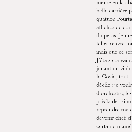
même eu la cha
belle carrière 
quatuor. Pourta
affiches de co
d’opéras, je me
telles œuvres a
mais que ce ser
J’étais convain
jouant du viol
le Covid, tout s
déclic : je voul
d’orchestre, le
pris la décision
reprendre ma c
devenir chef d
certaine maniè