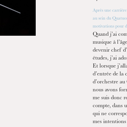
Après une carrière
au sein du Quatuor
motivations pour d
Quand j’ai com
musique à l’âge
devenir chef d
études, j’ai ad
Et lorsque j’al
d’entrée de la 
d’orchestre au 
nous avons for
me suis donc r
compte, dans u
qui ne corresp
mes intentions 