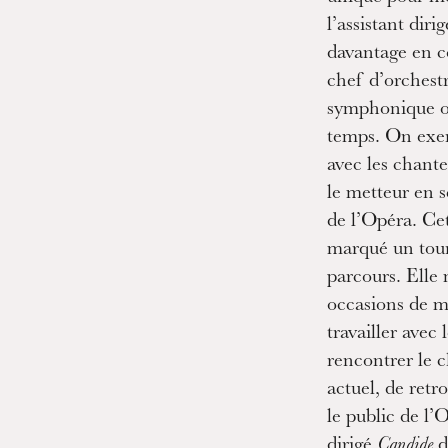
MERCREDI
l’assistant dir
19
davantage en c
chef d’orchest
symphonique où
temps. On exer
avec les chante
le metteur en s
de l’Opéra. Ce
marqué un tou
parcours. Elle
occasions de m
travailler avec 
rencontrer le c
actuel, de retr
le public de l’
dirigé
Candide
d