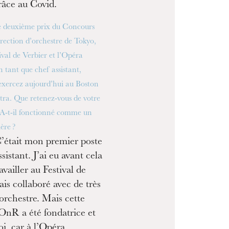
âce au Covid.
e deuxième prix du Concours
irection d’orchestre de Tokyo,
tival de Verbier et l’Opéra
 tant que chef assistant,
exercez aujourd’hui au Boston
a. Que retenez-vous de votre
 A-t-il fonctionné comme un
ère ?
’était mon premier poste
istant. J’ai eu avant cela
availler au Festival de
vais collaboré avec de très
orchestre. Mais cette
’OnR a été fondatrice et
i, car à l’Opéra,