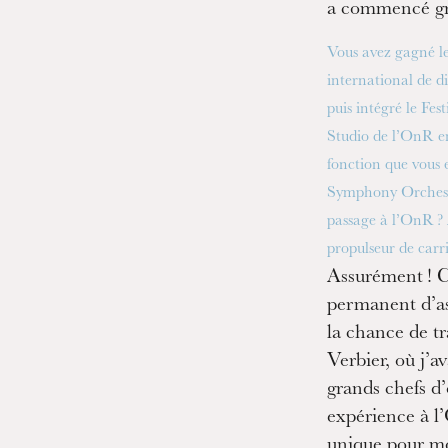
a commencé gr
ra de
Vous avez gagné l
international de d
puis intégré le Fes
Studio de l’OnR en
fonction que vous 
Symphony Orchestr
passage à l’OnR ?
propulseur de carri
Assurément ! C
permanent d’ass
la chance de tr
Verbier, où j’a
grands chefs d’
expérience à l
unique pour mo