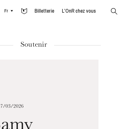
Billetterie
L’OnR chez vous
Fr
Colmar
Soutenir
MARDI
18
07/03/2026
Samy