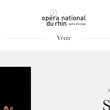
Mulhouse
Venir
MARDI
18