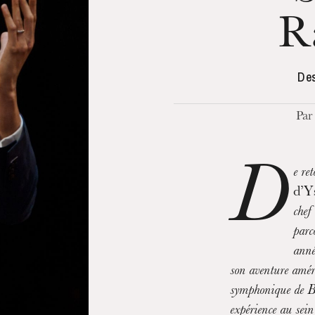
R
Des
Par
D
e re
d’
chef
parc
anné
son aventure amér
symphonique de Bo
expérience au sei