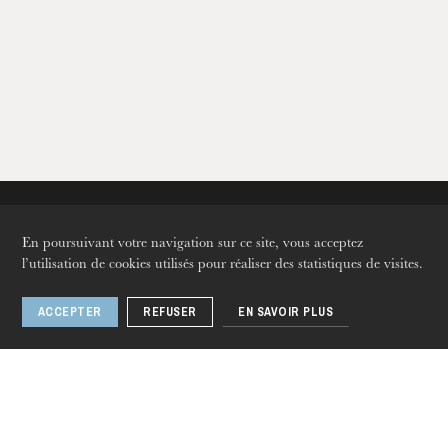
L’OnR avec vous
En poursuivant votre navigation sur ce site, vous acceptez
Visites de l’Opéra de
l’utilisation de cookies utilisés pour réaliser des statistiques de visites.
Strasbourg
ACCEPTER
REFUSER
EN SAVOIR PLUS
Langues
Fr
En
De
Nous suivre