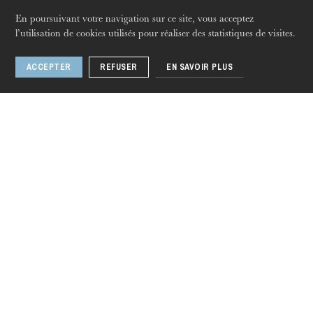
jeudi 20 août 2026
PDF
En poursuivant votre navigation sur ce site, vous acceptez
l’utilisation de cookies utilisés pour réaliser des statistiques de visites.
DÉTAILS DU SPECTACLE
ACCEPTER
REFUSER
EN SAVOIR PLUS
Dossier de presse
18 sept. 2018
Il barbiere di Siviglia
PDF
DÉTAILS DU SPECTACLE